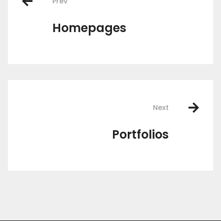
Prev
navigation
Homepages
Next
Portfolios